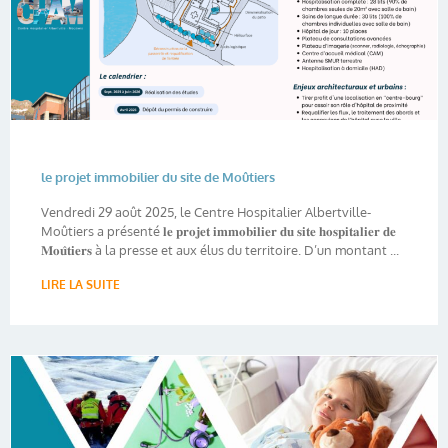
le projet immobilier du site de Moûtiers
Vendredi 29 août 2025, le Centre Hospitalier Albertville-
Moûtiers a présenté 𝐥𝐞 𝐩𝐫𝐨𝐣𝐞𝐭 𝐢𝐦𝐦𝐨𝐛𝐢𝐥𝐢𝐞𝐫 𝐝𝐮 𝐬𝐢𝐭𝐞 𝐡𝐨𝐬𝐩𝐢𝐭𝐚𝐥𝐢𝐞𝐫 𝐝𝐞
𝐌𝐨𝐮̂𝐭𝐢𝐞𝐫𝐬 à la presse et aux élus du territoire. D’un montant ...
LIRE LA SUITE