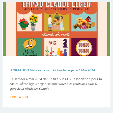
ANIMATION Maison de santé Claude Léger – 4 Mai 2024
Le samedi 4 mai 2024 de 10h30 à 16h30, « L’association pour la
vie du 4ème âge » organise son 𝒎𝒂𝒓𝒄𝒉é 𝒅𝒆 𝒑𝒓𝒊𝒏𝒕𝒆𝒎𝒑𝒔 𝒅𝒂𝒏𝒔 𝒍𝒆
𝒑𝒂𝒓𝒄 𝒅𝒆 𝒍𝒂 𝒓é𝒔𝒊𝒅𝒆𝒏𝒄𝒆 𝑪𝒍𝒂𝒖𝒅𝒆 ...
LIRE LA SUITE