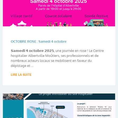
OCTOBRE ROSE : Samedi 4 octobre
𝗦𝗮𝗺𝗲𝗱𝗶 𝟰 𝗼𝗰𝘁𝗼𝗯𝗿𝗲 𝟮𝟬𝟮𝟱, une journée en rose ! Le Centre
hospitalier Albertville Moûtiers, ses professionnels et de
nombreux acteurs locaux se mobilisent en faveur du
dépistage et ...
LIRE LA SUITE