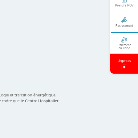
Prendre RDV
Recrutement
Paiement
en ligne
Urgences
ologie et transition énergétique,
e cadre que
le Centre Hospitalier