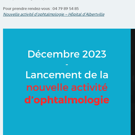
Pour prendre rendez-vous : 04 79 89 54 85
Nouvelle activité d’ophtalmologie – Hôpital d’Albertville