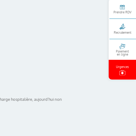
Prendre RDV
Recrutement
Paiement
en ligne
Urgences
charge hospitalière, aujourd’hui non