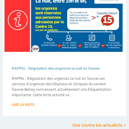
RAPPEL : Régulation des urgences la nuit en Savoie
RAPPEL : Régulation des urgences la nuit en Savoie Les
services d’urgences des hôpitaux et cliniques du secteur
Savoie-Belley connaissent actuellement une fréquentation
importante. Cette forte activité va ...
LIRE LA SUITE
Voir toutes les actualités