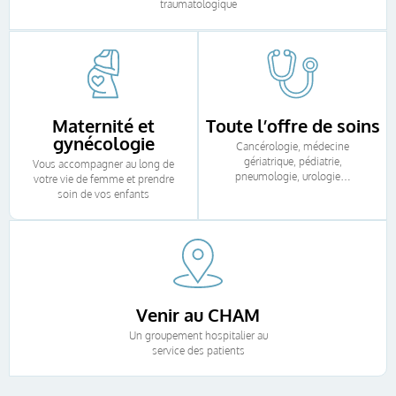
traumatologique
Maternité et
Toute l’offre de soins
gynécologie
Cancérologie, médecine
gériatrique, pédiatrie,
Vous accompagner au long de
pneumologie, urologie…
votre vie de femme et prendre
soin de vos enfants
Venir au CHAM
Un groupement hospitalier au
service des patients