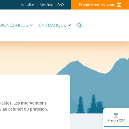
Prendre rendez-vous
Actualités
Mécénat
FAQ
OIGNEZ-NOUS
EN PRATIQUE
cales. Les interventions
u au cabinet du praticien.
Prendre RDV