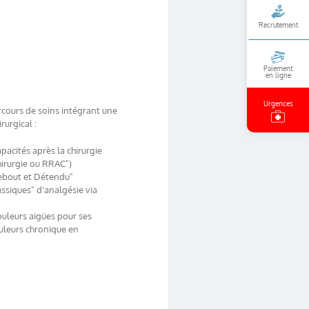
Recrutement
Paiement
en ligne
Urgences
ours de soins intégrant une
rurgical :
pacités après la chirurgie
irurgie ou RRAC")
Debout et Détendu"
ssiques" d'analgésie via
ouleurs aigües pour ses
uleurs chronique en