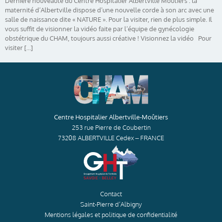
Dernière nouveauté du Centre Hospitalier Albertville Moûtiers : la
maternité d’Albertville dispose d’une nouvelle corde à son arc avec une
salle de naissance dite « NATURE ». Pour la visiter, rien de plus simple. Il
vous suffit de visionner la vidéo faite par l’équipe de gynécologie
obstétrique du CHAM, toujours aussi créative ! Visionnez la vidéo Pour
visiter […]
Centre Hospitalier Albertville-Moûtiers
253 rue Pierre de Coubertin
73208 ALBERTVILLE Cedex – FRANCE
Contact
Saint-Pierre d’Albigny
Mentions légales et politique de confidentialité