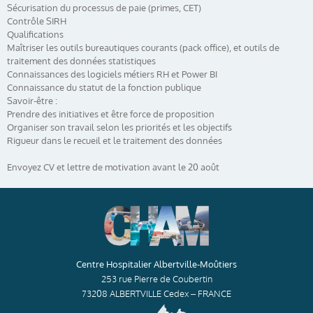
Sécurisation du processus de paie (primes, CET)
Contrôle SIRH
Qualifications
Maîtriser les outils bureautiques courants (pack office), et outils de
traitement des données statistiques
Connaissances des logiciels métiers RH et Power BI
Connaissance du statut de la fonction publique
Savoir-être :
Prendre des initiatives et être force de proposition
Organiser son travail selon les priorités et les objectifs
Rigueur dans le recueil et le traitement des données
Envoyez CV et lettre de motivation avant le 20 août
Centre Hospitalier Albertville-Moûtiers
253 rue Pierre de Coubertin
73208 ALBERTVILLE Cedex – FRANCE