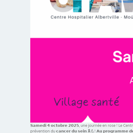
𝗦𝗮𝗺𝗲𝗱𝗶 𝟰 𝗼𝗰𝘁𝗼𝗯𝗿𝗲 𝟮𝟬𝟮𝟱, une journée en rose !
prévention du 𝗰𝗮𝗻𝗰𝗲𝗿 𝗱𝘂 𝘀𝗲𝗶𝗻 🎗️💪! 𝗔𝘂 𝗽𝗿𝗼𝗴𝗿𝗮𝗺𝗺𝗲 𝗱𝗲 𝗹