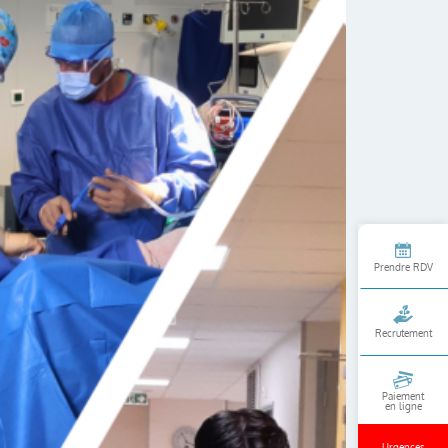
Prendre RDV
Recrutement
Paiement
en ligne
Urgences