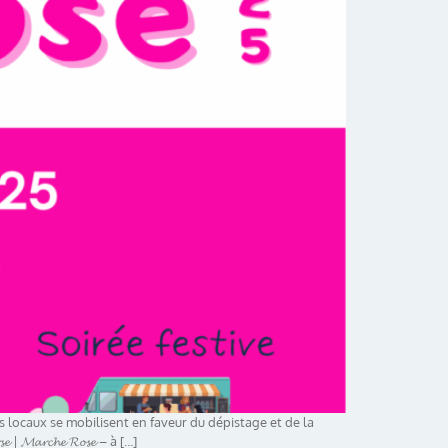
eurs locaux se mobilisent en faveur du dépistage et de la
 | 𝓜𝓪𝓻𝓬𝓱𝓮 𝓡𝓸𝓼𝓮 – à […]