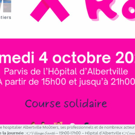
 Le Centre hospitalier Albertville Moûtiers, ses professionnels et de nombreux act
𝗮 𝗷𝗼𝘂𝗿𝗻𝗲́𝗲 : 👉𝓥𝓲𝓵𝓵𝓪𝓰𝓮 𝓢𝓪𝓷𝓽𝓮́ – 15h00-17h00 – Hôpital d’Albertville 👉𝓒𝓸𝓾𝓻𝓼𝓮