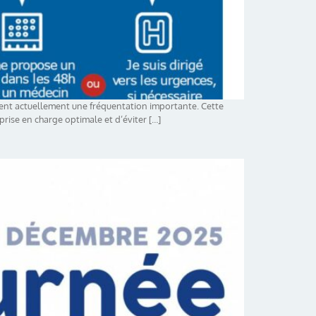
ssent actuellement une fréquentation importante. Cette
 prise en charge optimale et d’éviter […]