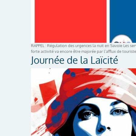
RAPPEL : Régulation des urgences la nuit en Savoie Les se
forte activité va encore être majorée par l’afflux de tourist
Journée de la Laïcité