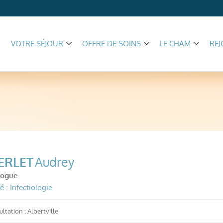
VOTRE SÉJOUR
OFFRE DE SOINS
LE CHAM
REJ
ERLET
Audrey
logue
é : Infectiologie
ltation : Albertville