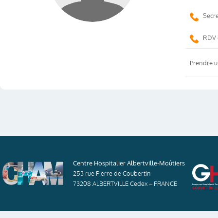
Secre
RDV 
Prendre u
Centre Hospitalier Albertville-Moûtiers
253 rue Pierre de Coubertin
73208 ALBERTVILLE Cedex – FRANCE