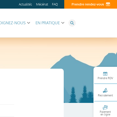
Prendre rendez-vous
Actualités
Mécénat
FAQ
OIGNEZ-NOUS
EN PRATIQUE
Prendre RDV
Recrutement
Paiement
en ligne