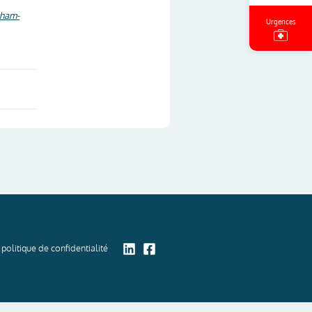
cham-
Urgences
politique de confidentialité