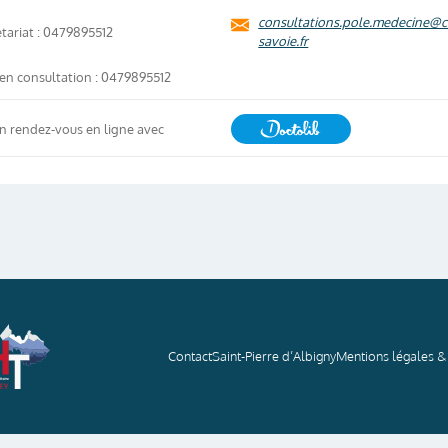
consultations.pole.medecine@
tariat : 0479895512
savoie.fr
en consultation : 0479895512
n rendez-vous en ligne avec
Contact
Saint-Pierre d’Albigny
Mentions légales & 