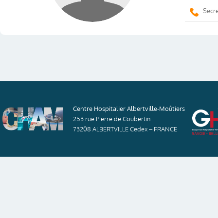
Secre
Centre Hospitalier Albertville-Moûtiers
253 rue Pierre de Coubertin
73208 ALBERTVILLE Cedex – FRANCE