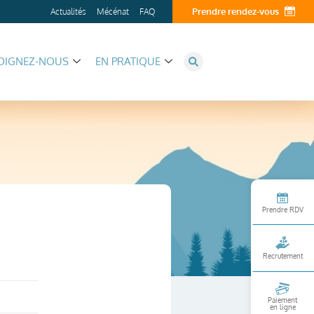
Prendre rendez-vous
Actualités
Mécénat
FAQ
OIGNEZ-NOUS
EN PRATIQUE
Prendre RDV
Recrutement
Paiement
en ligne